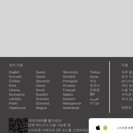
언어 지원
지원
English
Suomi
Slovenský
Türkçe
자주 묻는
Русский
Srpski
Română
Қазақ
문의 지
Čeština
Slovenski
Português
中文
컨시어
Eesti
Dansk
Hrvatski
한국어
개인 정
Lietuvių
Norsk
Français
日本語
이용 약
Български
Español
Italiano
हिंदी
저작권 
Latviešu
Svenska
Deutsch
العربية
자녀 보
Polski
Ελληνικά
Македонски
עברית
컨텐츠 
Українська
Magyar
Nederlands
YESCAMS를 즐기세요!
언제 어디서나 사용 가능한 앱
스마트폰 호
스마트폰 카메라로 QR 코드를 스캔하세요