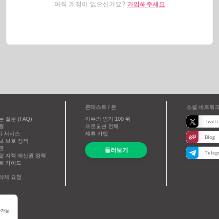
가입해주세요
아직 계정이 없으신가요?
콘테스트 / 돈
소셜 네트워
 질문 (FAQ)
이주의 인기
100
위
Twitt
원
프로모션 전체
지 서비스
제휴 가입
Blog
보 보호 정책
관
둘러보기
Teleg
및 지적 재산권 정책
호 가이드
삭제 요청
환가능